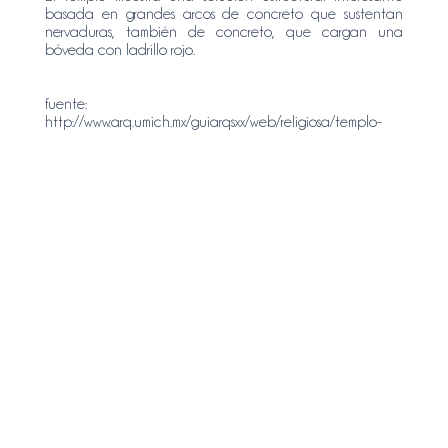
basada en grandes arcos de concreto que sustentan
nervaduras, también de concreto, que cargan una
bóveda con ladrillo rojo.
fuente:
http://www.arq.umich.mx/guiarqsxx/web/religiosa/templo-
fatima.html