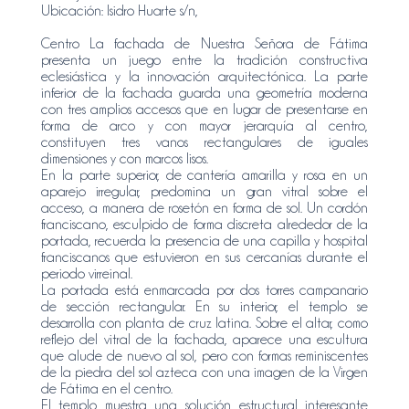
Ubicación: Isidro Huarte s/n,
Centro La fachada de Nuestra Señora de Fátima
presenta un juego entre la tradición constructiva
eclesiástica y la innovación arquitectónica. La parte
inferior de la fachada guarda una geometría moderna
con tres amplios accesos que en lugar de presentarse en
forma de arco y con mayor jerarquía al centro,
constituyen tres vanos rectangulares de iguales
dimensiones y con marcos lisos.
En la parte superior, de cantería amarilla y rosa en un
aparejo irregular, predomina un gran vitral sobre el
acceso, a manera de rosetón en forma de sol. Un cordón
franciscano, esculpido de forma discreta alrededor de la
portada, recuerda la presencia de una capilla y hospital
franciscanos que estuvieron en sus cercanías durante el
periodo virreinal.
La portada está enmarcada por dos torres campanario
de sección rectangular. En su interior, el templo se
desarrolla con planta de cruz latina. Sobre el altar, como
reflejo del vitral de la fachada, aparece una escultura
que alude de nuevo al sol, pero con formas reminiscentes
de la piedra del sol azteca con una imagen de la Virgen
de Fátima en el centro.
El templo muestra una solución estructural interesante